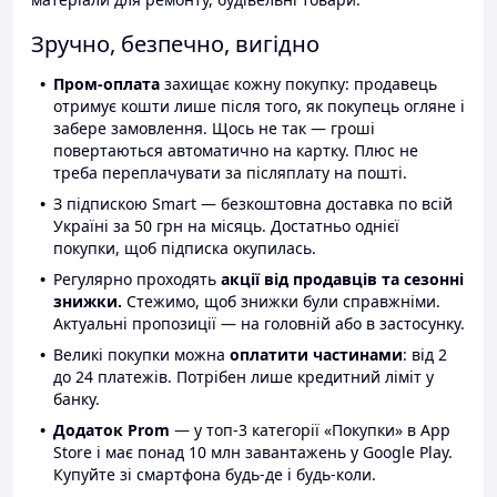
Зручно, безпечно, вигідно
Пром-оплата
захищає кожну покупку: продавець
отримує кошти лише після того, як покупець огляне і
забере замовлення. Щось не так — гроші
повертаються автоматично на картку. Плюс не
треба переплачувати за післяплату на пошті.
З підпискою Smart — безкоштовна доставка по всій
Україні за 50 грн на місяць. Достатньо однієї
покупки, щоб підписка окупилась.
Регулярно проходять
акції від продавців та сезонні
знижки.
Стежимо, щоб знижки були справжніми.
Актуальні пропозиції — на головній або в застосунку.
Великі покупки можна
оплатити частинами
: від 2
до 24 платежів. Потрібен лише кредитний ліміт у
банку.
Додаток Prom
— у топ-3 категорії «Покупки» в App
Store і має понад 10 млн завантажень у Google Play.
Купуйте зі смартфона будь-де і будь-коли.