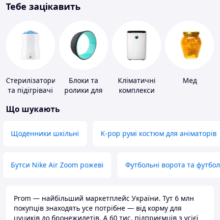
Тебе зацікавить
Стерилізатори
Блоки та
Кліматичні
Мед
та підігрівачі
ролики для
комплекси
для дитячого
йоги
Що шукають
харчування
Щоденники шкільні
K-pop румі костюм для аніматорів
Бутси Nike Air Zoom рожеві
Футбольні ворота та футбо
Prom — найбільший маркетплейс України. Тут 6 млн
покупців знаходять усе потрібне — від корму для
цуциків до бронежилетів. А 60 тис. підприємців з усієї