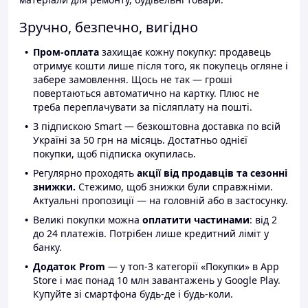
Зручно, безпечно, вигідно
Пром-оплата
захищає кожну покупку: продавець
отримує кошти лише після того, як покупець огляне і
забере замовлення. Щось не так — гроші
повертаються автоматично на картку. Плюс не
треба переплачувати за післяплату на пошті.
З підпискою Smart — безкоштовна доставка по всій
Україні за 50 грн на місяць. Достатньо однієї
покупки, щоб підписка окупилась.
Регулярно проходять
акції від продавців та сезонні
знижки.
Стежимо, щоб знижки були справжніми.
Актуальні пропозиції — на головній або в застосунку.
Великі покупки можна
оплатити частинами
: від 2
до 24 платежів. Потрібен лише кредитний ліміт у
банку.
Додаток Prom
— у топ-3 категорії «Покупки» в App
Store і має понад 10 млн завантажень у Google Play.
Купуйте зі смартфона будь-де і будь-коли.