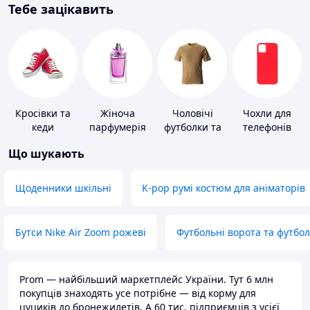
Тебе зацікавить
Кросівки та
Жіноча
Чоловічі
Чохли для
кеди
парфумерія
футболки та
телефонів
майки
Що шукають
Щоденники шкільні
K-pop румі костюм для аніматорів
Бутси Nike Air Zoom рожеві
Футбольні ворота та футбо
Prom — найбільший маркетплейс України. Тут 6 млн
покупців знаходять усе потрібне — від корму для
цуциків до бронежилетів. А 60 тис. підприємців з усієї