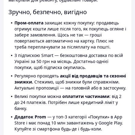
Зручно, безпечно, вигідно
Пром-оплата
захищає кожну покупку: продавець
отримує кошти лише після того, як покупець огляне і
забере замовлення. Щось не так — гроші
повертаються автоматично на картку. Плюс не
треба переплачувати за післяплату на пошті.
З підпискою Smart — безкоштовна доставка по всій
Україні за 50 грн на місяць. Достатньо однієї
покупки, щоб підписка окупилась.
Регулярно проходять
акції від продавців та сезонні
знижки.
Стежимо, щоб знижки були справжніми.
Актуальні пропозиції — на головній або в застосунку.
Великі покупки можна
оплатити частинами
: від 2
до 24 платежів. Потрібен лише кредитний ліміт у
банку.
Додаток Prom
— у топ-3 категорії «Покупки» в App
Store і має понад 10 млн завантажень у Google Play.
Купуйте зі смартфона будь-де і будь-коли.