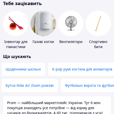
Тебе зацікавить
Інвентар для
Газові котли
Вентилятори
Спортивні
гімнастики
бити
Що шукають
Щоденники шкільні
K-pop румі костюм для аніматорів
Бутси Nike Air Zoom рожеві
Футбольні ворота та футбо
Prom — найбільший маркетплейс України. Тут 6 млн
покупців знаходять усе потрібне — від корму для
цуциків до бронежилетів. А 60 тис. підприємців з усієї