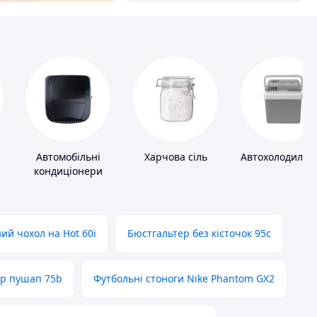
Автомобільні
Харчова сіль
Автохолодильн
кондиціонери
ий чохол на Hot 60i
Бюстгальтер без кісточок 95с
ер пушап 75b
Футбольні стоноги Nike Phantom GX2