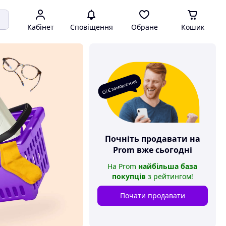
Кабінет
Сповіщення
Обране
Кошик
О! Є замовлення
Почніть продавати на
Prom
вже сьогодні
На
Prom
найбільша база
покупців
з рейтингом
!
Почати продавати