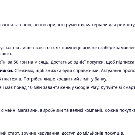
ання та напої, зоотовари, інструменти, матеріали для ремонту,
є кошти лише після того, як покупець огляне і забере замовл
пошті.
ні за 50 грн на місяць. Достатньо однієї покупки, щоб підписка
нижки.
Стежимо, щоб знижки були справжніми. Актуальні пропози
24 платежів. Потрібен лише кредитний ліміт у банку.
e і має понад 10 млн завантажень у Google Play. Купуйте зі смар
 сімейні магазини, виробники та великі компанії. Кожна покупка
ий старт, зручне керування, доступ до мільйонів покупців.