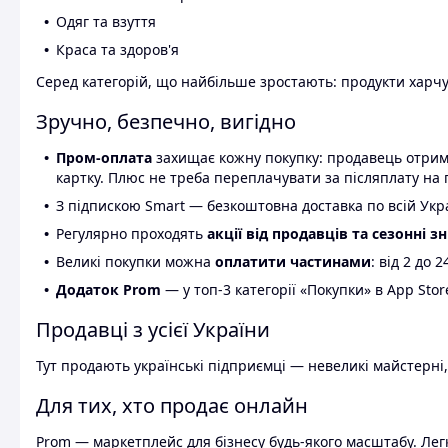
Одяг та взуття
Краса та здоров'я
Серед категорій, що найбільше зростають: продукти харчув
Зручно, безпечно, вигідно
Пром-оплата
захищає кожну покупку: продавець отриму
картку. Плюс не треба переплачувати за післяплату на 
З підпискою Smart — безкоштовна доставка по всій Украї
Регулярно проходять
акції від продавців та сезонні з
Великі покупки можна
оплатити частинами
: від 2 до 
Додаток Prom
— у топ-3 категорії «Покупки» в App Stor
Продавці з усієї України
Тут продають українські підприємці — невеликі майстерні,
Для тих, хто продає онлайн
Prom — маркетплейс для бізнесу будь-якого масштабу. Легк