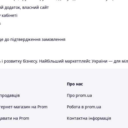
й додаток, власний сайт
 кабінеті
в
ще до підтвердження замовлення
 і розвитку бізнесу. Найбільший маркетплейс України — для міл
Про нас
 продавців
Про prom.ua
тернет-магазин
на Prom
Робота в prom.ua
авати на Prom
Контактна інформація