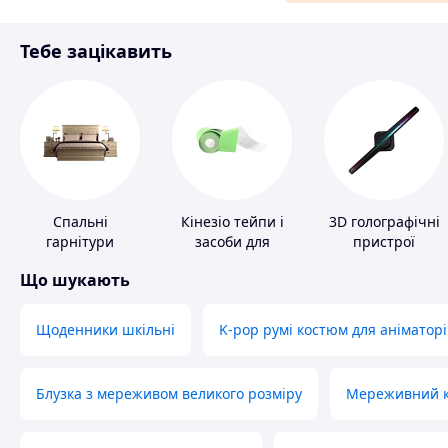
Матеріали для ремонту
Тебе зацікавить
Спорт і відпочинок
Спальні
Кінезіо тейпи і
3D голографічні
гарнітури
засоби для
пристрої
тейпування
Що шукають
Щоденники шкільні
K-pop румі костюм для аніматорі
Блузка з мереживом великого розміру
Мереживний ко