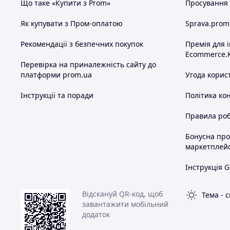
Що таке «Купити з Prom»
Просування в
Як купувати з Пром-оплатою
Sprava.prom
Рекомендації з безпечних покупок
Премія для 
Ecommerce.
Перевірка на приналежність сайту до
платформи prom.ua
Угода корис
Інструкції та поради
Політика ко
Правила роб
Бонусна пр
маркетплей
Інструкція G
Відскануй QR-код, щоб
Тема
-
с
завантажити мобільний
додаток