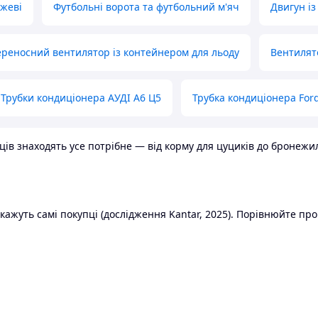
ожеві
Футбольні ворота та футбольний м'яч
Двигун із
реносний вентилятор із контейнером для льоду
Вентилят
Трубки кондиціонера АУДІ А6 Ц5
Трубка кондиціонера Ford
в знаходять усе потрібне — від корму для цуциків до бронежилет
ажуть самі покупці (дослідження Kantar, 2025). Порівнюйте пропо