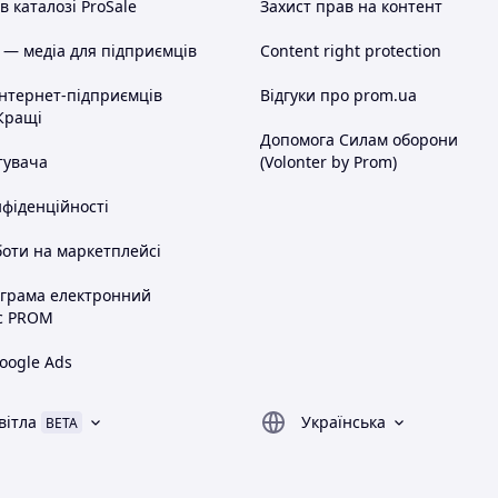
 каталозі ProSale
Захист прав на контент
 — медіа для підприємців
Content right protection
інтернет-підприємців
Відгуки про prom.ua
Кращі
Допомога Силам оборони
тувача
(Volonter by Prom)
нфіденційності
оти на маркетплейсі
ограма електронний
с PROM
oogle Ads
вітла
Українська
BETA