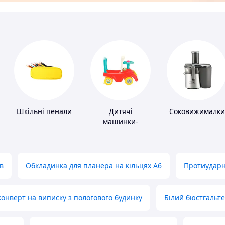
Шкільні пенали
Дитячі
Соковижималки
машинки-
каталки
в
Обкладинка для планера на кільцях А6
Протиударн
нверт на виписку з пологового будинку
Білий бюстгальт