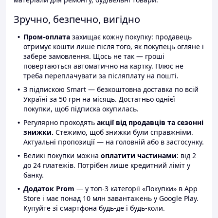
Зручно, безпечно, вигідно
Пром-оплата
захищає кожну покупку: продавець
отримує кошти лише після того, як покупець огляне і
забере замовлення. Щось не так — гроші
повертаються автоматично на картку. Плюс не
треба переплачувати за післяплату на пошті.
З підпискою Smart — безкоштовна доставка по всій
Україні за 50 грн на місяць. Достатньо однієї
покупки, щоб підписка окупилась.
Регулярно проходять
акції від продавців та сезонні
знижки.
Стежимо, щоб знижки були справжніми.
Актуальні пропозиції — на головній або в застосунку.
Великі покупки можна
оплатити частинами
: від 2
до 24 платежів. Потрібен лише кредитний ліміт у
банку.
Додаток Prom
— у топ-3 категорії «Покупки» в App
Store і має понад 10 млн завантажень у Google Play.
Купуйте зі смартфона будь-де і будь-коли.