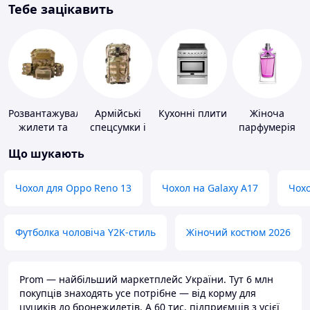
Тебе зацікавить
Розвантажувальні
Армійські
Кухонні плити
Жіноча
жилети та
спецсумки і
парфумерія
плитоноски
рюкзаки
Що шукають
без плит
Чохол для Oppo Reno 13
Чохол на Galaxy A17
Чохо
Футболка чоловіча Y2K-стиль
Жіночий костюм 2026
Prom — найбільший маркетплейс України. Тут 6 млн
покупців знаходять усе потрібне — від корму для
цуциків до бронежилетів. А 60 тис. підприємців з усієї