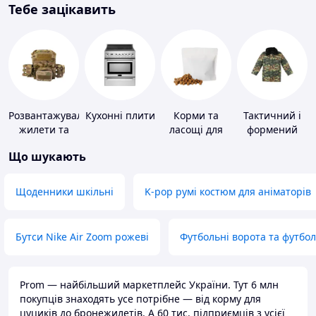
Тебе зацікавить
Розвантажувальні
Кухонні плити
Корми та
Тактичний і
жилети та
ласощі для
формений
плитоноски
домашніх
одяг
Що шукають
без плит
тварин і
птахів
Щоденники шкільні
K-pop румі костюм для аніматорів
Бутси Nike Air Zoom рожеві
Футбольні ворота та футбо
Prom — найбільший маркетплейс України. Тут 6 млн
покупців знаходять усе потрібне — від корму для
цуциків до бронежилетів. А 60 тис. підприємців з усієї