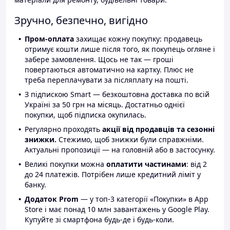
Зручно, безпечно, вигідно
Пром-оплата
захищає кожну покупку: продавець
отримує кошти лише після того, як покупець огляне і
забере замовлення. Щось не так — гроші
повертаються автоматично на картку. Плюс не
треба переплачувати за післяплату на пошті.
З підпискою Smart — безкоштовна доставка по всій
Україні за 50 грн на місяць. Достатньо однієї
покупки, щоб підписка окупилась.
Регулярно проходять
акції від продавців та сезонні
знижки.
Стежимо, щоб знижки були справжніми.
Актуальні пропозиції — на головній або в застосунку.
Великі покупки можна
оплатити частинами
: від 2
до 24 платежів. Потрібен лише кредитний ліміт у
банку.
Додаток Prom
— у топ-3 категорії «Покупки» в App
Store і має понад 10 млн завантажень у Google Play.
Купуйте зі смартфона будь-де і будь-коли.