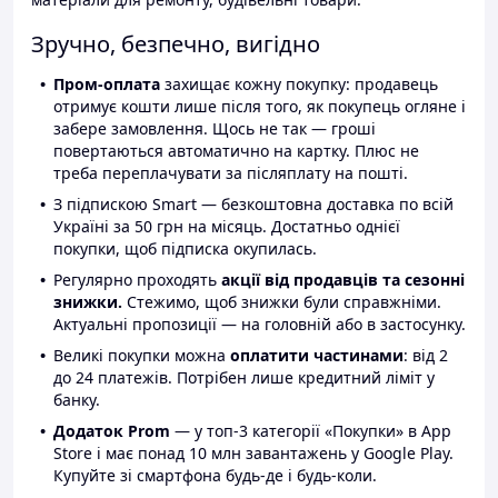
Зручно, безпечно, вигідно
Пром-оплата
захищає кожну покупку: продавець
отримує кошти лише після того, як покупець огляне і
забере замовлення. Щось не так — гроші
повертаються автоматично на картку. Плюс не
треба переплачувати за післяплату на пошті.
З підпискою Smart — безкоштовна доставка по всій
Україні за 50 грн на місяць. Достатньо однієї
покупки, щоб підписка окупилась.
Регулярно проходять
акції від продавців та сезонні
знижки.
Стежимо, щоб знижки були справжніми.
Актуальні пропозиції — на головній або в застосунку.
Великі покупки можна
оплатити частинами
: від 2
до 24 платежів. Потрібен лише кредитний ліміт у
банку.
Додаток Prom
— у топ-3 категорії «Покупки» в App
Store і має понад 10 млн завантажень у Google Play.
Купуйте зі смартфона будь-де і будь-коли.