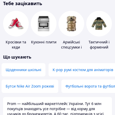
Тебе зацікавить
Кросівки та
Кухонні плити
Армійські
Тактичний і
кеди
спецсумки і
формений
рюкзаки
одяг
Що шукають
Щоденники шкільні
K-pop румі костюм для аніматорів
Бутси Nike Air Zoom рожеві
Футбольні ворота та футбо
Prom — найбільший маркетплейс України. Тут 6 млн
покупців знаходять усе потрібне — від корму для
цуциків до бронежилетів. А 60 тис. підприємців з усієї