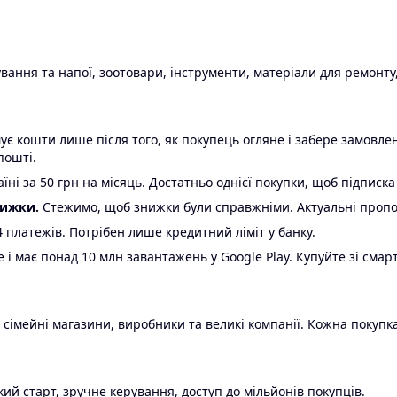
ання та напої, зоотовари, інструменти, матеріали для ремонту,
є кошти лише після того, як покупець огляне і забере замовл
пошті.
ні за 50 грн на місяць. Достатньо однієї покупки, щоб підписка
нижки.
Стежимо, щоб знижки були справжніми. Актуальні пропози
24 платежів. Потрібен лише кредитний ліміт у банку.
e і має понад 10 млн завантажень у Google Play. Купуйте зі смар
 сімейні магазини, виробники та великі компанії. Кожна покупка
ий старт, зручне керування, доступ до мільйонів покупців.