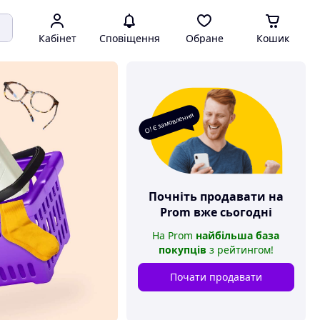
Кабінет
Сповіщення
Обране
Кошик
О! Є замовлення
Почніть продавати на
Prom
вже сьогодні
На
Prom
найбільша база
покупців
з рейтингом
!
Почати продавати