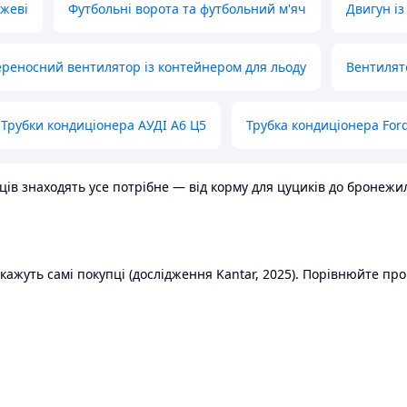
ожеві
Футбольні ворота та футбольний м'яч
Двигун із
реносний вентилятор із контейнером для льоду
Вентилят
Трубки кондиціонера АУДІ А6 Ц5
Трубка кондиціонера Ford
в знаходять усе потрібне — від корму для цуциків до бронежилет
ажуть самі покупці (дослідження Kantar, 2025). Порівнюйте пропо