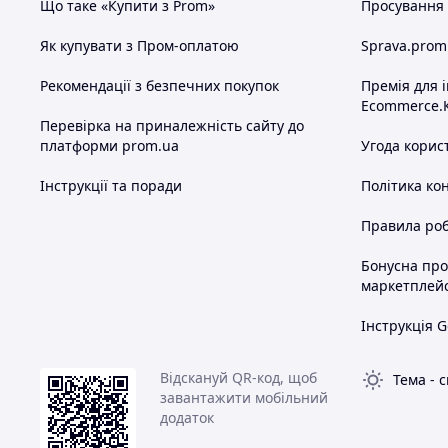
Що таке «Купити з Prom»
Просування в
Як купувати з Пром-оплатою
Sprava.prom
Рекомендації з безпечних покупок
Премія для 
Ecommerce.
Перевірка на приналежність сайту до
платформи prom.ua
Угода корис
Інструкції та поради
Політика ко
Правила роб
Бонусна пр
маркетплей
Інструкція G
Відскануй QR-код, щоб
Тема
-
с
завантажити мобільний
додаток