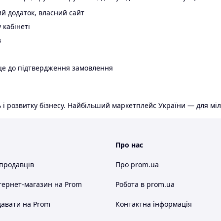
й додаток, власний сайт
 кабінеті
в
ще до підтвердження замовлення
 і розвитку бізнесу. Найбільший маркетплейс України — для міл
Про нас
 продавців
Про prom.ua
тернет-магазин
на Prom
Робота в prom.ua
авати на Prom
Контактна інформація