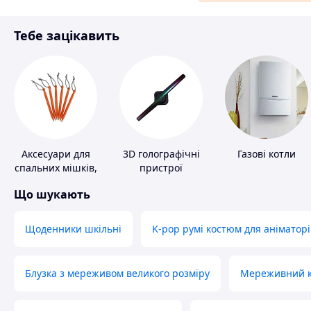
Матеріали для ремонту
Тебе зацікавить
Спорт і відпочинок
Аксесуари для
3D голографічні
Газові котли
спальних мішків,
пристрої
карематів та
Що шукають
наметів
Щоденники шкільні
K-pop румі костюм для аніматорі
Блузка з мереживом великого розміру
Мереживний ко