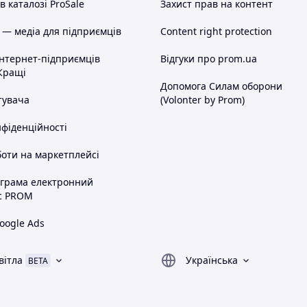
 каталозі ProSale
Захист прав на контент
 — медіа для підприємців
Content right protection
інтернет-підприємців
Відгуки про prom.ua
Кращі
Допомога Силам оборони
тувача
(Volonter by Prom)
нфіденційності
оти на маркетплейсі
ограма електронний
с PROM
oogle Ads
вітла
Українська
BETA