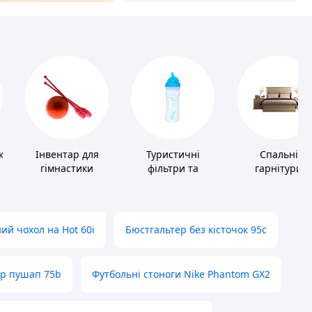
ки
Інвентар для
Туристичні
Спальні
гімнастики
фільтри та
гарнітури
пігулки для
питної води
ий чохол на Hot 60i
Бюстгальтер без кісточок 95с
ер пушап 75b
Футбольні стоноги Nike Phantom GX2