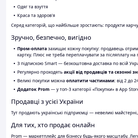
Одяг та взуття
Краса та здоров'я
Серед категорій, що найбільше зростають: продукти харчув
Зручно, безпечно, вигідно
Пром-оплата
захищає кожну покупку: продавець отриму
картку. Плюс не треба переплачувати за післяплату на 
З підпискою Smart — безкоштовна доставка по всій Украї
Регулярно проходять
акції від продавців та сезонні з
Великі покупки можна
оплатити частинами
: від 2 до 
Додаток Prom
— у топ-3 категорії «Покупки» в App Stor
Продавці з усієї України
Тут продають українські підприємці — невеликі майстерні,
Для тих, хто продає онлайн
Prom — маркетплейс для бізнесу будь-якого масштабу. Легк