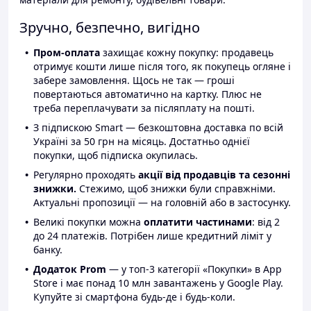
Зручно, безпечно, вигідно
Пром-оплата
захищає кожну покупку: продавець
отримує кошти лише після того, як покупець огляне і
забере замовлення. Щось не так — гроші
повертаються автоматично на картку. Плюс не
треба переплачувати за післяплату на пошті.
З підпискою Smart — безкоштовна доставка по всій
Україні за 50 грн на місяць. Достатньо однієї
покупки, щоб підписка окупилась.
Регулярно проходять
акції від продавців та сезонні
знижки.
Стежимо, щоб знижки були справжніми.
Актуальні пропозиції — на головній або в застосунку.
Великі покупки можна
оплатити частинами
: від 2
до 24 платежів. Потрібен лише кредитний ліміт у
банку.
Додаток Prom
— у топ-3 категорії «Покупки» в App
Store і має понад 10 млн завантажень у Google Play.
Купуйте зі смартфона будь-де і будь-коли.