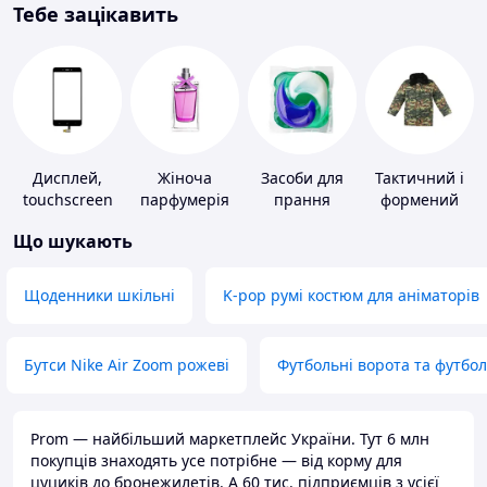
Тебе зацікавить
Дисплей,
Жіноча
Засоби для
Тактичний і
touchscreen
парфумерія
прання
формений
для телефонів
одяг
Що шукають
Щоденники шкільні
K-pop румі костюм для аніматорів
Бутси Nike Air Zoom рожеві
Футбольні ворота та футбо
Prom — найбільший маркетплейс України. Тут 6 млн
покупців знаходять усе потрібне — від корму для
цуциків до бронежилетів. А 60 тис. підприємців з усієї