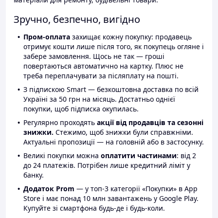
Зручно, безпечно, вигідно
Пром-оплата
захищає кожну покупку: продавець
отримує кошти лише після того, як покупець огляне і
забере замовлення. Щось не так — гроші
повертаються автоматично на картку. Плюс не
треба переплачувати за післяплату на пошті.
З підпискою Smart — безкоштовна доставка по всій
Україні за 50 грн на місяць. Достатньо однієї
покупки, щоб підписка окупилась.
Регулярно проходять
акції від продавців та сезонні
знижки.
Стежимо, щоб знижки були справжніми.
Актуальні пропозиції — на головній або в застосунку.
Великі покупки можна
оплатити частинами
: від 2
до 24 платежів. Потрібен лише кредитний ліміт у
банку.
Додаток Prom
— у топ-3 категорії «Покупки» в App
Store і має понад 10 млн завантажень у Google Play.
Купуйте зі смартфона будь-де і будь-коли.