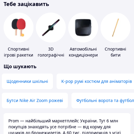
Тебе зацікавить
Спортивні
3D
Автомобільні
Спортивні
ігрові ракетки
голографічні
кондиціонери
бити
пристрої
Що шукають
Щоденники шкільні
K-pop румі костюм для аніматорів
Бутси Nike Air Zoom рожеві
Футбольні ворота та футбо
Prom — найбільший маркетплейс України. Тут 6 млн
покупців знаходять усе потрібне — від корму для
цуциків до бронежилетів. А 60 тис. підприємців з усієї