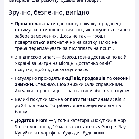
Зручно, безпечно, вигідно
Пром-оплата
захищає кожну покупку: продавець
отримує кошти лише після того, як покупець огляне і
забере замовлення. Щось не так — гроші
повертаються автоматично на картку. Плюс не
треба переплачувати за післяплату на пошті.
З підпискою Smart — безкоштовна доставка по всій
Україні за 50 грн на місяць. Достатньо однієї
покупки, щоб підписка окупилась.
Регулярно проходять
акції від продавців та сезонні
знижки.
Стежимо, щоб знижки були справжніми.
Актуальні пропозиції — на головній або в застосунку.
Великі покупки можна
оплатити частинами
: від 2
до 24 платежів. Потрібен лише кредитний ліміт у
банку.
Додаток Prom
— у топ-3 категорії «Покупки» в App
Store і має понад 10 млн завантажень у Google Play.
Купуйте зі смартфона будь-де і будь-коли.