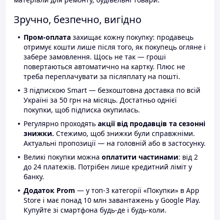
Зручно, безпечно, вигідно
Пром-оплата
захищає кожну покупку: продавець
отримує кошти лише після того, як покупець огляне і
забере замовлення. Щось не так — гроші
повертаються автоматично на картку. Плюс не
треба переплачувати за післяплату на пошті.
З підпискою Smart — безкоштовна доставка по всій
Україні за 50 грн на місяць. Достатньо однієї
покупки, щоб підписка окупилась.
Регулярно проходять
акції від продавців та сезонні
знижки.
Стежимо, щоб знижки були справжніми.
Актуальні пропозиції — на головній або в застосунку.
Великі покупки можна
оплатити частинами
: від 2
до 24 платежів. Потрібен лише кредитний ліміт у
банку.
Додаток Prom
— у топ-3 категорії «Покупки» в App
Store і має понад 10 млн завантажень у Google Play.
Купуйте зі смартфона будь-де і будь-коли.