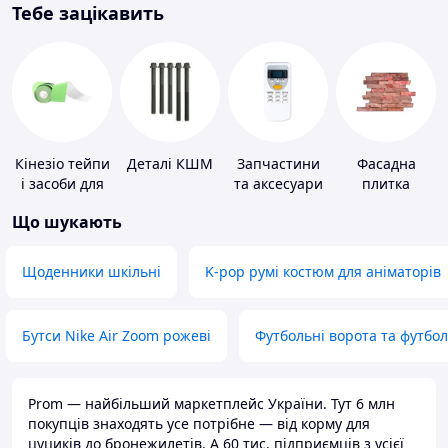
Тебе зацікавить
Кінезіо тейпи
Деталі КШМ
Запчастини
Фасадна
і засоби для
та аксесуари
плитка
тейпування
для побутових
Що шукають
кондиціонерів
Щоденники шкільні
K-pop румі костюм для аніматорів
Бутси Nike Air Zoom рожеві
Футбольні ворота та футбо
Prom — найбільший маркетплейс України. Тут 6 млн
покупців знаходять усе потрібне — від корму для
цуциків до бронежилетів. А 60 тис. підприємців з усієї