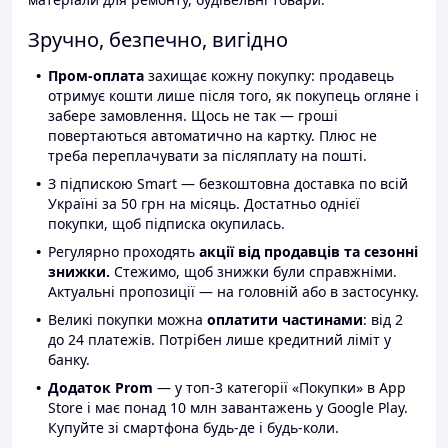
Зручно, безпечно, вигідно
Пром-оплата
захищає кожну покупку: продавець
отримує кошти лише після того, як покупець огляне і
забере замовлення. Щось не так — гроші
повертаються автоматично на картку. Плюс не
треба переплачувати за післяплату на пошті.
З підпискою Smart — безкоштовна доставка по всій
Україні за 50 грн на місяць. Достатньо однієї
покупки, щоб підписка окупилась.
Регулярно проходять
акції від продавців та сезонні
знижки.
Стежимо, щоб знижки були справжніми.
Актуальні пропозиції — на головній або в застосунку.
Великі покупки можна
оплатити частинами
: від 2
до 24 платежів. Потрібен лише кредитний ліміт у
банку.
Додаток Prom
— у топ-3 категорії «Покупки» в App
Store і має понад 10 млн завантажень у Google Play.
Купуйте зі смартфона будь-де і будь-коли.