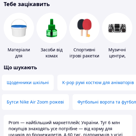
Тебе зацікавить
Матеріали
Засоби від
Спортивні
Музичні
для
комах
ігрові ракетки
центри,
облаштування
магнітоли
Що шукають
промислових
підлог
Щоденники шкільні
K-pop румі костюм для аніматорів
Бутси Nike Air Zoom рожеві
Футбольні ворота та футбо
Prom — найбільший маркетплейс України. Тут 6 млн
покупців знаходять усе потрібне — від корму для
цуциків до бронежилетів. А 60 тис. підприємців з усієї