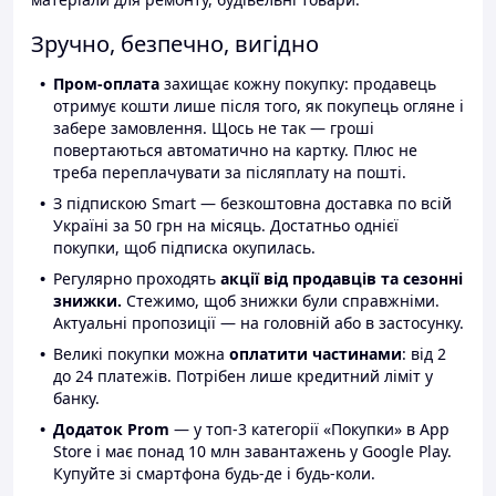
Зручно, безпечно, вигідно
Пром-оплата
захищає кожну покупку: продавець
отримує кошти лише після того, як покупець огляне і
забере замовлення. Щось не так — гроші
повертаються автоматично на картку. Плюс не
треба переплачувати за післяплату на пошті.
З підпискою Smart — безкоштовна доставка по всій
Україні за 50 грн на місяць. Достатньо однієї
покупки, щоб підписка окупилась.
Регулярно проходять
акції від продавців та сезонні
знижки.
Стежимо, щоб знижки були справжніми.
Актуальні пропозиції — на головній або в застосунку.
Великі покупки можна
оплатити частинами
: від 2
до 24 платежів. Потрібен лише кредитний ліміт у
банку.
Додаток Prom
— у топ-3 категорії «Покупки» в App
Store і має понад 10 млн завантажень у Google Play.
Купуйте зі смартфона будь-де і будь-коли.