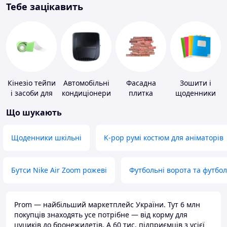
Тебе зацікавить
Кінезіо тейпи
Автомобільні
Фасадна
Зошити і
і засоби для
кондиціонери
плитка
щоденники
тейпування
Що шукають
Щоденники шкільні
K-pop румі костюм для аніматорів
Бутси Nike Air Zoom рожеві
Футбольні ворота та футбо
Prom — найбільший маркетплейс України. Тут 6 млн
покупців знаходять усе потрібне — від корму для
цуциків до бронежилетів. А 60 тис. підприємців з усієї