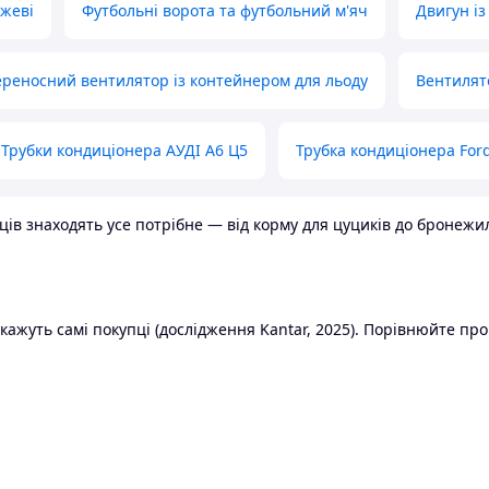
ожеві
Футбольні ворота та футбольний м'яч
Двигун із
реносний вентилятор із контейнером для льоду
Вентилят
Трубки кондиціонера АУДІ А6 Ц5
Трубка кондиціонера Ford
в знаходять усе потрібне — від корму для цуциків до бронежилет
ажуть самі покупці (дослідження Kantar, 2025). Порівнюйте пропо