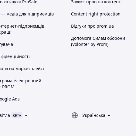
 каталозі ProSale
Захист прав на контент
 — медіа для підприємців
Content right protection
інтернет-підприємців
Відгуки про prom.ua
Кращі
Допомога Силам оборони
тувача
(Volonter by Prom)
нфіденційності
оти на маркетплейсі
ограма електронний
с PROM
oogle Ads
вітла
Українська
BETA