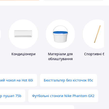
Кондиціонери
Матеріали для
Спортивні бит
облаштування
промислових
підлог
ий чохол на Hot 60i
Бюстгальтер без кісточок 95с
ер пушап 75b
Футбольні стоноги Nike Phantom GX2