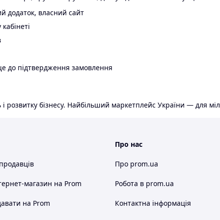
й додаток, власний сайт
 кабінеті
в
ще до підтвердження замовлення
 і розвитку бізнесу. Найбільший маркетплейс України — для міл
Про нас
 продавців
Про prom.ua
тернет-магазин
на Prom
Робота в prom.ua
авати на Prom
Контактна інформація