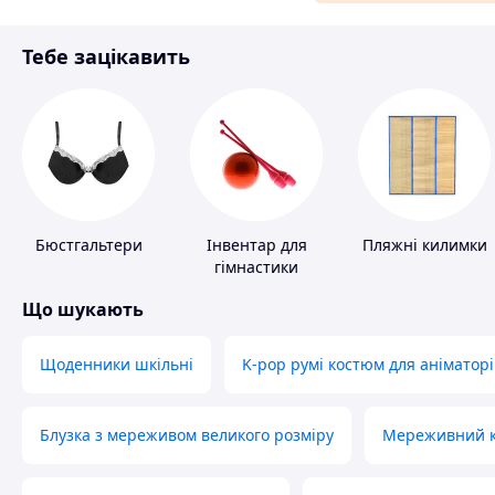
Матеріали для ремонту
Тебе зацікавить
Спорт і відпочинок
Бюстгальтери
Інвентар для
Пляжні килимки
гімнастики
Що шукають
Щоденники шкільні
K-pop румі костюм для аніматорі
Блузка з мереживом великого розміру
Мереживний ко