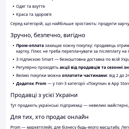
Одяг та взуття
Краса та здоров'я
Серед категорій, що найбільше зростають: продукти харчув
Зручно, безпечно, вигідно
Пром-оплата
захищає кожну покупку: продавець отриму
картку. Плюс не треба переплачувати за післяплату на 
З підпискою Smart — безкоштовна доставка по всій Украї
Регулярно проходять
акції від продавців та сезонні з
Великі покупки можна
оплатити частинами
: від 2 до 
Додаток Prom
— у топ-3 категорії «Покупки» в App Stor
Продавці з усієї України
Тут продають українські підприємці — невеликі майстерні,
Для тих, хто продає онлайн
Prom — маркетплейс для бізнесу будь-якого масштабу. Легк