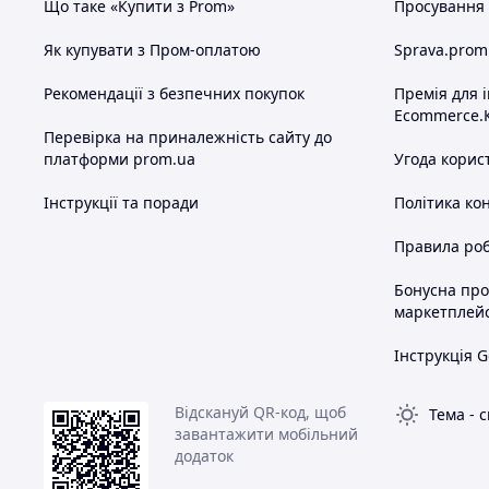
Що таке «Купити з Prom»
Просування в
Як купувати з Пром-оплатою
Sprava.prom
Рекомендації з безпечних покупок
Премія для 
Ecommerce.
Перевірка на приналежність сайту до
платформи prom.ua
Угода корис
Інструкції та поради
Політика ко
Правила роб
Бонусна пр
маркетплей
Інструкція G
Відскануй QR-код, щоб
Тема
-
с
завантажити мобільний
додаток