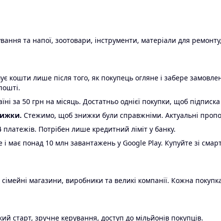
ання та напої, зоотовари, інструменти, матеріали для ремонту,
є кошти лише після того, як покупець огляне і забере замовл
пошті.
ні за 50 грн на місяць. Достатньо однієї покупки, щоб підписка
нижки.
Стежимо, щоб знижки були справжніми. Актуальні пропози
24 платежів. Потрібен лише кредитний ліміт у банку.
e і має понад 10 млн завантажень у Google Play. Купуйте зі смар
 сімейні магазини, виробники та великі компанії. Кожна покупка
ий старт, зручне керування, доступ до мільйонів покупців.