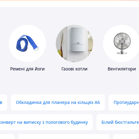
Ремені для йоги
Газові котли
Вентилятори
в
Обкладинка для планера на кільцях А6
Протиударн
нверт на виписку з пологового будинку
Білий бюстгальт