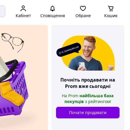
Кабінет
Сповіщення
Обране
Кошик
О! Є замовлення
Почніть продавати на
Prom
вже сьогодні
На
Prom
найбільша база
покупців
з рейтингом
!
Почати продавати